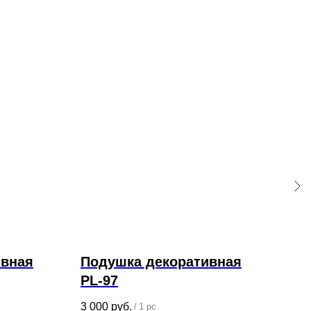
ивная
Подушка декоративная
По
PL-97
PL
3 000
руб.
3 00
/
1 pc