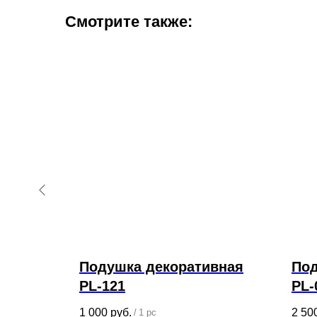
Смотрите также:
вная
Подушка декоративная
Под
PL-121
PL-
1 000
руб.
2 50
/
1 pc