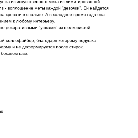
ушка из искусственного меха из лимитированной
ons - воплощение меты каждой "девочки". Ей найдется
на кровати в спальне. А в холодное время года она
нием к любому интерьеру.
но декоративными "ушками" из шелковистой
ый холлофайбер, благодаря которому подушка
орму и не деформируется после стирок.
 боковом шве.
ns