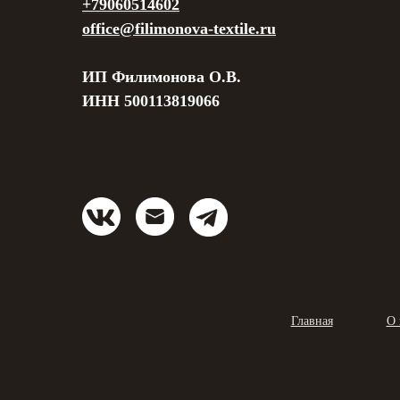
+79060514602
office@filimonova-textile.ru
ИП Филимонова О.В.
ИНН 500113819066
Главная
О 