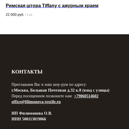
Римская штора Tiffany с ажурным краем
По
22 000
руб.
6 0
/
1 pc
КОНТАКТЫ
Приглашаем Вас в наш шоу-рум по адресу:
г.Москва, Большая Почтовая д.32 к.8 (вход с улицы)
Перед посещением позвоните нам:
+79060514602
office@filimonova-textile.ru
ИП Филимонова О.В.
ИНН 500113819066