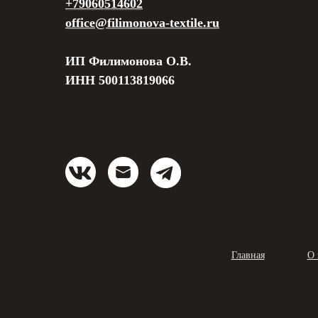
+79060514602
office@filimonova-textile.ru
ИП Филимонова О.В.
ИНН 500113819066
Главная
О 