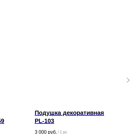
Подушка декоративная
По
59
PL-103
PL
3 000
руб.
3 00
/
1 pc